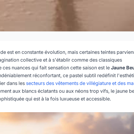
une Beurre : Guide des
Filtres de Plage
ode est en constante évolution, mais certaines teintes parvie
agination collective et à s'établir comme des classiques
 ces nuances qui fait sensation cette saison est le
Jaune Beu
6-04
Dayu
déniablement réconfortant, ce pastel subtil redéfinit l'esthét
lier dans les
secteurs des vêtements de villégiature et des mai
ez Maintenant
ement aux blancs éclatants ou aux néons trop vifs, le jaune b
phistiquée qui est à la fois luxueuse et accessible.