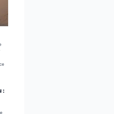
e
r
nce
 :
le