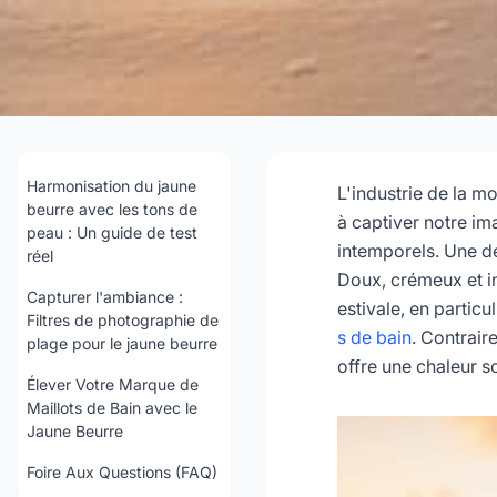
Maillots de Bain Ja
Carnations et 
Harmonisation du jaune
L'industrie de la m
beurre avec les tons de
à captiver notre im
peau : Un guide de test
intemporels. Une de
réel
202
Doux, crémeux et in
Capturer l'ambiance :
estivale, en particu
Filtres de photographie de
Consult
s de bain
. Contrair
plage pour le jaune beurre
offre une chaleur so
Élever Votre Marque de
Maillots de Bain avec le
Jaune Beurre
Foire Aux Questions (FAQ)