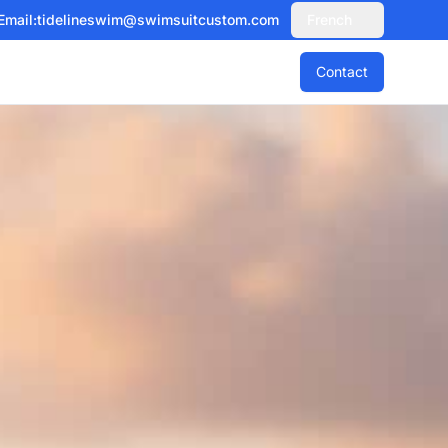
Email:
tidelineswim@swimsuitcustom.com
French
Contact