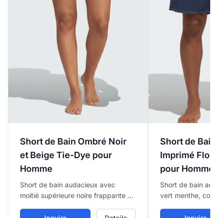
Short de Bain Ombré Noir
Short de Bain
et Beige Tie-Dye pour
Imprimé Flora
Homme
pour Homme
Short de bain audacieux avec
Short de bain acc
moitié supérieure noire frappante et
vert menthe, couv
moitié inférieure beige, avec un
floral tropical gr
effet ombré ou tie-dye horizontal
accents rouges et
Inquire
Details
Inquire