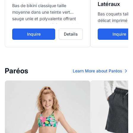
Latéraux
Bas de bikini classique taille
moyenne dans une teinte vert
Bas coquets taill
sauge unie et polyvalente offrant
délicat imprimé flo
une couverture modérée et un look
avec liens ajustabl
propre et sans coutures.
un bord doux vola
Inquire
Details
Inquire
ajustement ludiqu
Paréos
Learn More about Paréos