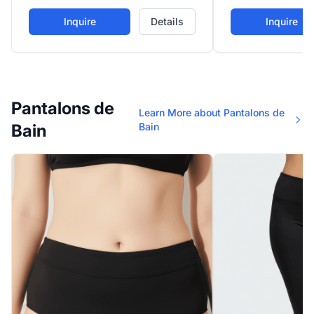
floral ditsy (rose 
ajustement élégant et sûr.
crème), offrant dé
Inquire
Details
Inquire
personnalisables a
latéraux assortis.
Pantalons de
Learn More about Pantalons de
Bain
Bain