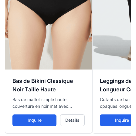
Bas de Bikini Classique
Leggings de B
Noir Taille Haute
Longueur Co
Bas de maillot simple haute
Collants de bain a
couverture en noir mat avec
opaques longueur
ceinture confortable taille haute
ceinture douce, of
pour contrôle modéré du ventre.
maximale et protec
Inquire
Details
Inquire