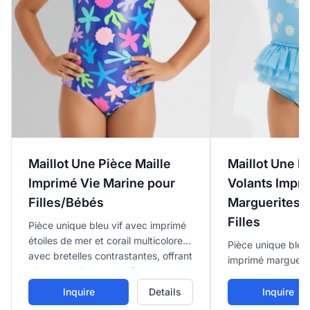
Maillot Une P
Maillot Une Pièce Maille
Volants Impr
Imprimé Vie Marine pour
Marguerites 
Filles/Bébés
Filles
Pièce unique bleu vif avec imprimé
étoiles de mer et corail multicolore
Pièce unique bleu 
avec bretelles contrastantes, offrant
imprimé marguerit
ajustement joyeux et sûr.
tulle volantée éta
mignon inspiré bal
Inquire
Details
Inquire