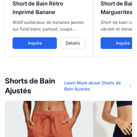
Short de Bain 
Short de Bain Rétro
Marguerites
Imprimé Banane
Short de bain cou
Motif audacieux de bananes jaunes
vibrant et dense 
sur fond blanc partout; coupe
fleurs partout en 
courte avec taille élastique à
orange; avec cein
cordon, évoquant une ambiance
Inquire
Details
Inquire
cordon.
rétro ludique.
Shorts de Bain
Learn More about Shorts de
Ajustés
Bain Ajustés