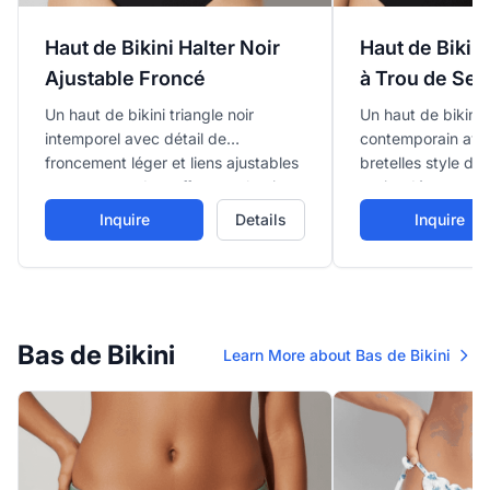
Haut de Bikini Halter Noir
Haut de Bikini
Ajustable Froncé
à Trou de Ser
Un haut de bikini triangle noir
Un haut de bikini b
intemporel avec détail de
contemporain ave
froncement léger et liens ajustables
bretelles style do
au cou et au dos, offrant un basique
petite découpe de
de plage simple mais élégant.
accentuée par un
Inquire
Details
Inquire
centre frontal.
Bas de Bikini
Learn More about Bas de Bikini