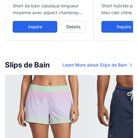
Short de bain classique longueur
Short hybride poly
moyenne avec aspect chambray
bleu clair chiné, 
bleu clair avec fines rayures
chino avec fermet
verticales blanches, offrant style
passants de ceint
Inquire
Details
Inquire
intemporel et confortable.
terre et eau.
Slips de Bain
Learn More about Slips de Bain