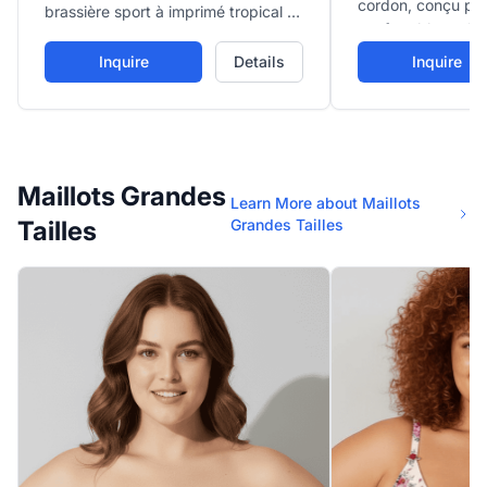
cordon, conçu po
brassière sport à imprimé tropical et
confortable et dé
pantalon de couverture jambe large
assorti, parfait pour aller de la plage
Inquire
Details
Inquire
à la rue.
Maillots Grandes
Learn More about Maillots
Tailles
Grandes Tailles