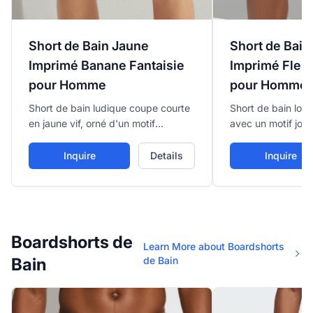
Short de Bain Jaune
Short de Bain
Imprimé Banane Fantaisie
Imprimé Fleu
pour Homme
pour Homme
Short de bain ludique coupe courte
Short de bain lon
en jaune vif, orné d'un motif
avec un motif joy
amusant de bananes répétées
marguerites blanc
partout pour un look fantaisiste.
oranges sur fond 
Inquire
Details
Inquire
Boardshorts de
Learn More about Boardshorts
Bain
de Bain