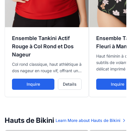
Ensemble Tankini Actif
Ensemble Tan
Rouge à Col Rond et Dos
Fleuri à Manc
Nageur
Haut féminin à col
subtils de volants
Col rond classique, haut athlétique à
délicat imprimé fl
dos nageur en rouge vif, offrant un
avec bas noirs.
soutien sûr et une couverture,
associé à un bas noir uni.
Inquire
Details
Inquire
Hauts de Bikini
Learn More about Hauts de Bikini