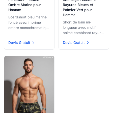
Ombre Marine pour
Rayures Bleues et
Homme
Palmier Vert pour
Homme
Boardshort bleu marine
Short de bain mi-
foncé avec imprimé
longueur avec motif
ombre monochromatique
animé combinant rayures
subtil créant un effet de
verticales bleues et
profondeur. Le tissu
Devis Gratuit
Devis Gratuit
noires avec frondes de
durable à bronzage
palmier tropical vert vif
pénétrant est idéal pour
et turquoise. Le tissu est
les sports nautiques
optimisé pour la
actifs tout en offrant un
pénétration du bronzage
style moderne et discret.
et le séchage rapide.