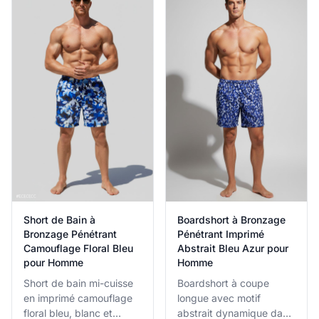
rendent idéaux pour
avantages de bronzage.
l'exposition au soleil et
les sports nautiques.
Short de Bain à
Boardshort à Bronzage
Bronzage Pénétrant
Pénétrant Imprimé
Camouflage Floral Bleu
Abstrait Bleu Azur pour
pour Homme
Homme
Short de bain mi-cuisse
Boardshort à coupe
en imprimé camouflage
longue avec motif
floral bleu, blanc et
abstrait dynamique dans