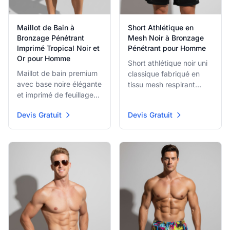
Maillot de Bain à
Short Athlétique en
Bronzage Pénétrant
Mesh Noir à Bronzage
Imprimé Tropical Noir et
Pénétrant pour Homme
Or pour Homme
Short athlétique noir uni
Maillot de bain premium
classique fabriqué en
avec base noire élégante
tissu mesh respirant
et imprimé de feuillage
incorporant la
tropical or/kaki subtil. Le
technologie de bronzage
Devis Gratuit
Devis Gratuit
matériau à bronzage
pénétrant. Avec taille
pénétrant à finition
élastique, poches
soyeuse élève
profondes et coupe plus
l'expérience de
longue, adapté aux
vêtements de plage
entraînements en salle ou
avec un look luxueux.
aux vêtements d'été
décontractés.