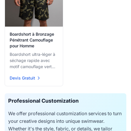
Boardshort à Bronzage
Pénétrant Camouflage
pour Homme
Boardshort ultra-léger à
séchage rapide avec
motif camouflage vert
foncé et kaki, avec
Devis Gratuit
ceinture élastique et
cordon pour ajustement
sécurisé et confortable.
Le tissu à bronzage
Professional Customization
pénétrant permet un
bronzage uniforme.
We offer professional customization services to turn
your creative designs into unique swimwear.
Whether it's the style, fabric, or details, we tailor