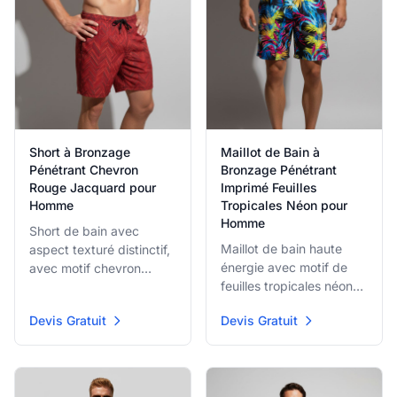
Short à Bronzage
Maillot de Bain à
Pénétrant Chevron
Bronzage Pénétrant
Rouge Jacquard pour
Imprimé Feuilles
Homme
Tropicales Néon pour
Homme
Short de bain avec
Maillot de bain haute
aspect texturé distinctif,
énergie avec motif de
avec motif chevron
feuilles tropicales néon
(zigzag) rouge et
multicolore vibrant (rose,
bordeaux foncé
Devis Gratuit
Devis Gratuit
jaune, bleu) sur base
complexe. Le tissu à
noire. Le matériau à
bronzage pénétrant et la
bronzage pénétrant et la
taille à cordon réglable
coupe décontractée les
offrent confort et