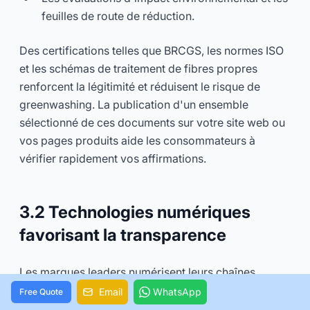
feuilles de route de réduction.
Des certifications telles que BRCGS, les normes ISO
et les schémas de traitement de fibres propres
renforcent la légitimité et réduisent le risque de
greenwashing. La publication d'un ensemble
sélectionné de ces documents sur votre site web ou
vos pages produits aide les consommateurs à
vérifier rapidement vos affirmations.
3.2 Technologies numériques
favorisant la transparence
Les marques leaders numérisent leurs chaînes
d'approvisionnement pour obtenir une visibilité en
Email
WhatsApp
Free Quote
temps réel et une traçabilité prête pour l'audit.