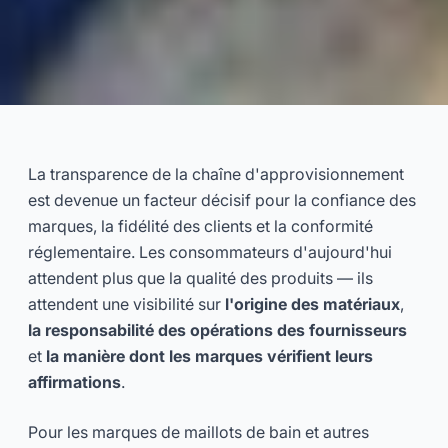
Renforcer la confiance grâce à
la preuve de transparence de la
La transparence de la chaîne d'approvisionnement
chaîne d'approvisionnement
est devenue un facteur décisif pour la confiance des
marques, la fidélité des clients et la conformité
2025-11
Lydia
réglementaire. Les consommateurs d'aujourd'hui
attendent plus que la qualité des produits — ils
attendent une visibilité sur
l'origine des matériaux
,
Consultez Maintenant
la responsabilité des opérations des fournisseurs
et
la manière dont les marques vérifient leurs
affirmations
.
Pour les marques de maillots de bain et autres