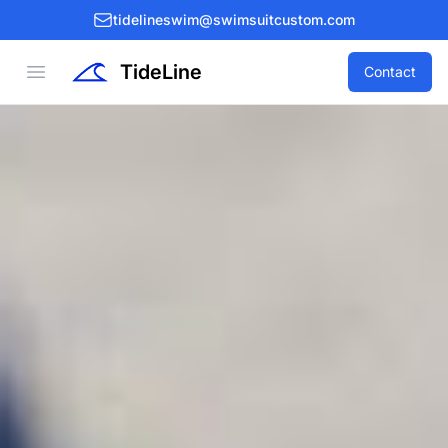
tidelineswim@swimsuitcustom.com
TideLine
Open menu
Contact