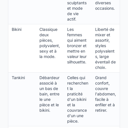
sculptants
diverses
et mode
occasions.
de vie
actif.
Bikini
Classique
Les
Liberté de
deux
femmes
mixer et
pièces,
qui aiment
assortir,
polyvalent,
bronzer et
styles
sexy et à
mettre en
polyvalent
la mode.
valeur leur
s, large
silhouette.
éventail de
choix.
Tankini
Débardeur
Celles qui
Grand
associé à
recherchen
confort,
un bas de
t la
couvre
bain, entre
praticité
l'abdomen,
le une
d'un bikini
facile à
pièce et le
et la
enfiler et à
bikini.
couvrance
retirer.
d'un une
pièce.