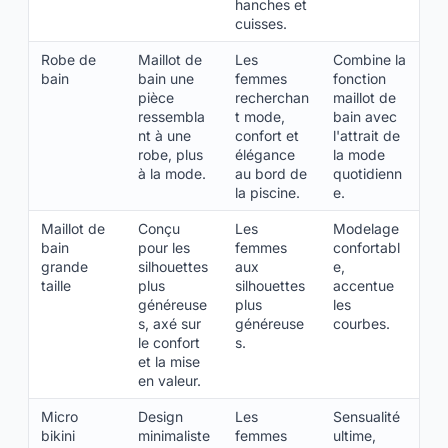
hanches et
cuisses.
Robe de
Maillot de
Les
Combine la
bain
bain une
femmes
fonction
pièce
recherchan
maillot de
ressembla
t mode,
bain avec
nt à une
confort et
l'attrait de
robe, plus
élégance
la mode
à la mode.
au bord de
quotidienn
la piscine.
e.
Maillot de
Conçu
Les
Modelage
bain
pour les
femmes
confortabl
grande
silhouettes
aux
e,
taille
plus
silhouettes
accentue
généreuse
plus
les
s, axé sur
généreuse
courbes.
le confort
s.
et la mise
en valeur.
Micro
Design
Les
Sensualité
bikini
minimaliste
femmes
ultime,