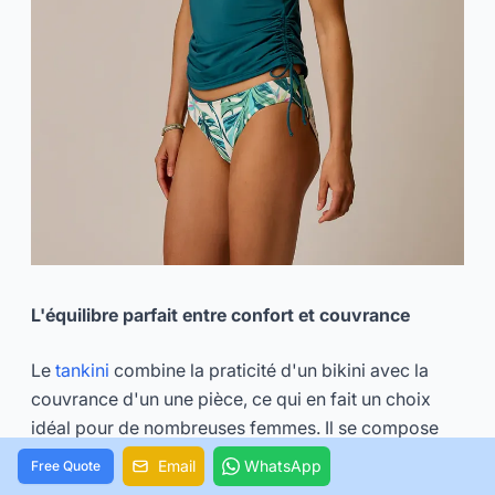
L'équilibre parfait entre confort et couvrance
Le
tankini
combine la praticité d'un bikini avec la
couvrance d'un une pièce, ce qui en fait un choix
idéal pour de nombreuses femmes. Il se compose
d'un haut style débardeur et d'un bas de bain,
Email
WhatsApp
Free Quote
offrant à la fois une couvrance abdominale et une