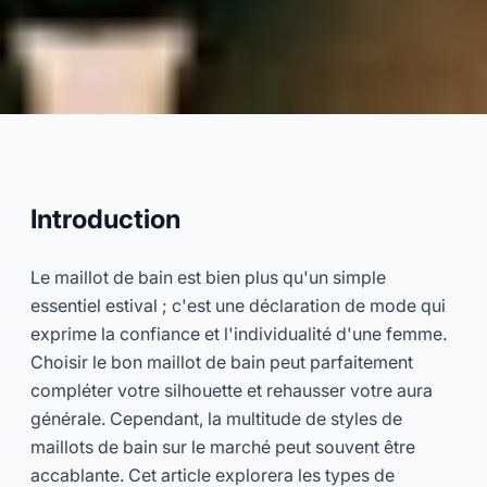
Le Guide Ultime 2026 des
Maillots de Bain pour Femmes :
Découvrez Votre Style Parfait,
Introduction
Adoptez la Confiance en Soi
Le maillot de bain est bien plus qu'un simple
essentiel estival ; c'est une déclaration de mode qui
2026-04
Dayu
exprime la confiance et l'individualité d'une femme.
Choisir le bon maillot de bain peut parfaitement
Consultez Maintenant
compléter votre silhouette et rehausser votre aura
générale. Cependant, la multitude de styles de
maillots de bain sur le marché peut souvent être
accablante. Cet article explorera les types de