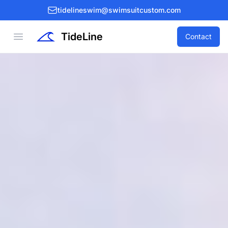
tidelineswim@swimsuitcustom.com
TideLine
Open menu
Contact