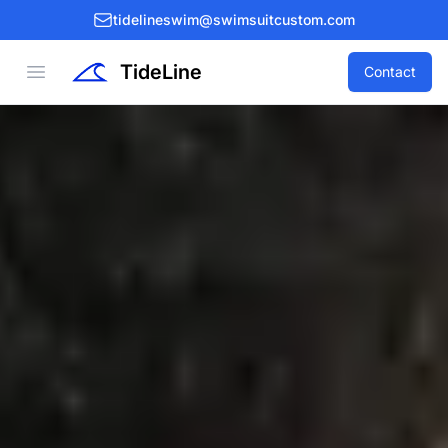
tidelineswim@swimsuitcustom.com
TideLine
Open menu
Contact