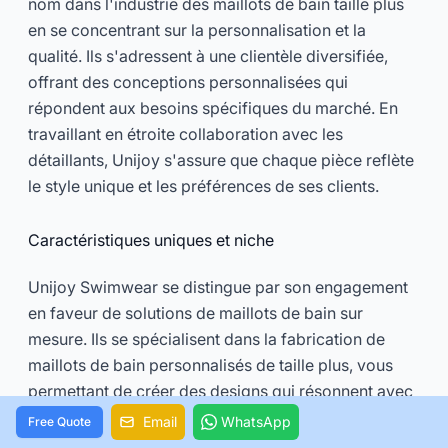
nom dans l'industrie des maillots de bain taille plus
en se concentrant sur la personnalisation et la
qualité. Ils s'adressent à une clientèle diversifiée,
offrant des conceptions personnalisées qui
répondent aux besoins spécifiques du marché. En
travaillant en étroite collaboration avec les
détaillants, Unijoy s'assure que chaque pièce reflète
le style unique et les préférences de ses clients.
Caractéristiques uniques et niche
Unijoy Swimwear se distingue par son engagement
en faveur de solutions de maillots de bain sur
mesure. Ils se spécialisent dans la fabrication de
maillots de bain personnalisés de taille plus, vous
permettant de créer des designs qui résonnent avec
l'identité de votre marque. Cette flexibilité est
Email
WhatsApp
Free Quote
parfaite pour les détaillants qui cherchent à offrir